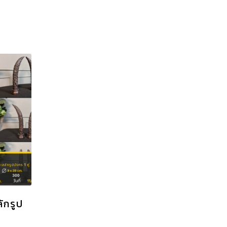
ักรูป