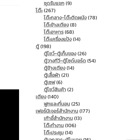
9
product
ชุดรับแขก
9
267
products
โต๊ะ
267
products
78
โต๊ะกลาง-โต๊ะติดผนัง
78
8
products
โต๊ะข้างเตียง
8
68
products
โต๊ะอาหาร
68
products
14
โต๊ะเครื่องแป้ง
14
198
products
ตู้
198
products
26
ตู้โชว์-ตู้เก็บของ
26
products
54
ตู้วางทีวี-ตู้ไซด์บอร์ด
54
14
products
ตู้ข้างเตียง
14
21
products
ตู้เสื้อผ้า
21
6
products
ตู้เซฟ
6
products
2
ตู้โชว์สินค้า
2
140
products
เตียง
140
products
25
ฟูกและที่นอน
25
products
177
เฟอร์นิเจอร์สำนักงาน
177
13
products
เก้าอี้สำนักงาน
13
106
products
โต๊ะทำงาน
106
14
products
โต๊ะประชุม
14
products
16
ตู้เอกสาร-ตู้โมบาย
16