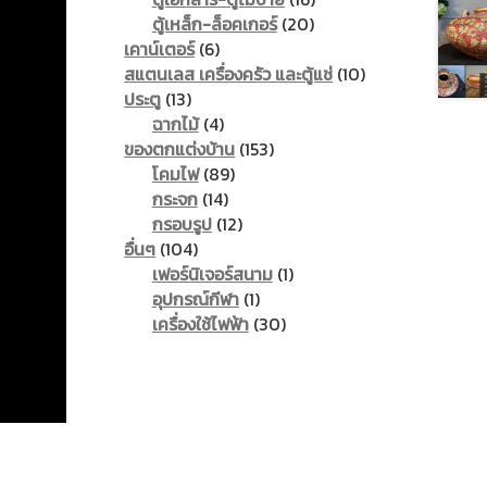
20
products
ตู้เหล็ก-ล็อคเกอร์
20
6
products
เคาน์เตอร์
6
products
10
สแตนเลส เครื่องครัว และตู้แช่
10
13
products
ประตู
13
products
4
ฉากไม้
4
products
153
ของตกแต่งบ้าน
153
89
products
โคมไฟ
89
14
products
กระจก
14
products
12
กรอบรูป
12
104
products
อื่นๆ
104
products
1
เฟอร์นิเจอร์สนาม
1
1
product
อุปกรณ์กีฬา
1
product
30
เครื่องใช้ไฟฟ้า
30
products