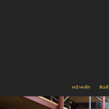
า
น
์
ร
หน้าหลัก
สินค