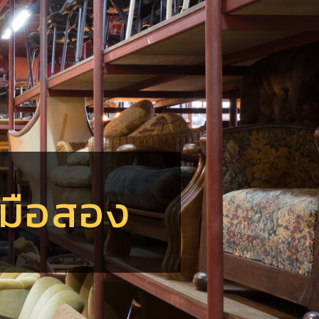
์
ร
อ
ฟ
ร์มือสอง