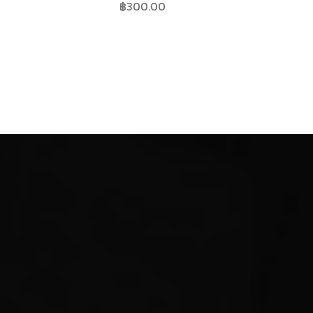
฿
300.00