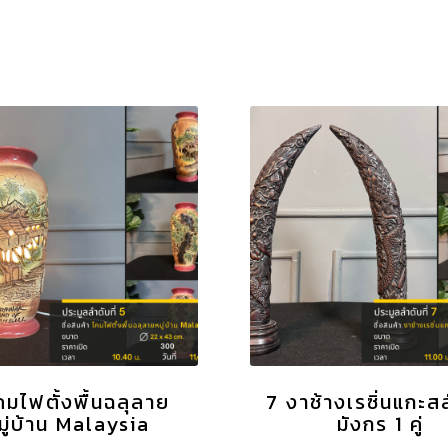
คมไฟตั้งพื้นฉลุลาย
7 งาช้างเรซิ่นแกะสล
มู่บ้าน Malaysia
มังกร 1 คู่