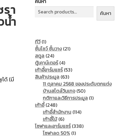
ค้นหา
ซรา
ค้นหา
วน้ำ
1
ทีวี
1
product
21
ชั้นโชว์ ชั้นวาง
21
24
products
สตูล
24
products
4
ตู้เคาน์เตอร์
4
products
53
เก้าอี้อาร์มแชร์
53
63
products
สินค้าประมูล
63
ได้ (มี
products
11 ตุลาคม 2568 ของประดับตกแต่ง
50
บ้านสไตล์วินเทจ
50
products
1
กติกาและวิธีการประมูล
1
248
product
เก้าอี้
248
products
114
เก้าอี้สำนักงาน
114
6
products
เก้าอี้ไม้
6
products
338
โซฟาและอาร์มแชร์
338
1
products
โซฟาลด 50%
1