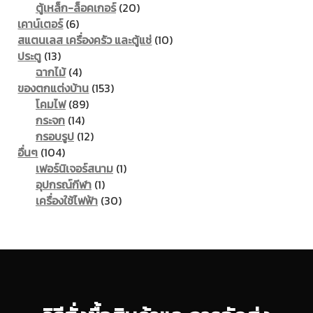
20
products
ตู้เหล็ก-ล็อคเกอร์
20
6
products
เคาน์เตอร์
6
products
10
สแตนเลส เครื่องครัว และตู้แช่
10
13
products
ประตู
13
products
4
ฉากไม้
4
products
153
ของตกแต่งบ้าน
153
89
products
โคมไฟ
89
14
products
กระจก
14
products
12
กรอบรูป
12
104
products
อื่นๆ
104
products
1
เฟอร์นิเจอร์สนาม
1
1
product
อุปกรณ์กีฬา
1
product
30
เครื่องใช้ไฟฟ้า
30
products