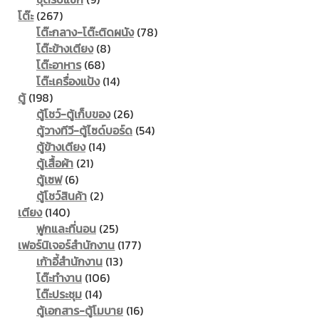
267
products
โต๊ะ
267
products
78
โต๊ะกลาง-โต๊ะติดผนัง
78
8
products
โต๊ะข้างเตียง
8
68
products
โต๊ะอาหาร
68
products
14
โต๊ะเครื่องแป้ง
14
198
products
ตู้
198
products
26
ตู้โชว์-ตู้เก็บของ
26
products
54
ตู้วางทีวี-ตู้ไซด์บอร์ด
54
14
products
ตู้ข้างเตียง
14
21
products
ตู้เสื้อผ้า
21
6
products
ตู้เซฟ
6
products
2
ตู้โชว์สินค้า
2
140
products
เตียง
140
products
25
ฟูกและที่นอน
25
products
177
เฟอร์นิเจอร์สำนักงาน
177
13
products
เก้าอี้สำนักงาน
13
106
products
โต๊ะทำงาน
106
14
products
โต๊ะประชุม
14
products
16
ตู้เอกสาร-ตู้โมบาย
16