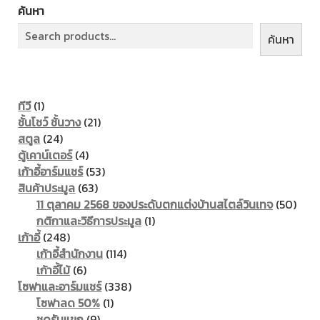
ค้นหา
ค้นหา
1
ทีวี
1
product
21
ชั้นโชว์ ชั้นวาง
21
24
products
สตูล
24
products
4
ตู้เคาน์เตอร์
4
products
53
เก้าอี้อาร์มแชร์
53
63
products
สินค้าประมูล
63
products
50
11 ตุลาคม 2568 ของประดับตกแต่งบ้านสไตล์วินเทจ
50
1
prod
กติกาและวิธีการประมูล
1
248
product
เก้าอี้
248
products
114
เก้าอี้สำนักงาน
114
6
products
เก้าอี้ไม้
6
products
338
โซฟาและอาร์มแชร์
338
1
products
โซฟาลด 50%
1
9
product
ชุดรับแขก
9