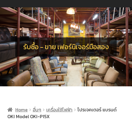
น
ร
อ
จ
เ
น
ร
รับซื้อ - ขาย เฟอร์นิเจอร์มือสอง
Home
อื่นๆ
เครื่องใช้ไฟฟ้า
โปรเจคเตอร์ แบรนด์
OKI Model OKI-P15X