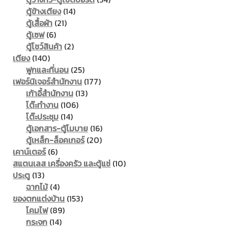
14
products
ตู้ข้างเตียง
14
21
products
ตู้เสื้อผ้า
21
6
products
ตู้เซฟ
6
products
2
ตู้โชว์สินค้า
2
140
products
เตียง
140
products
25
ฟูกและที่นอน
25
products
177
เฟอร์นิเจอร์สำนักงาน
177
13
products
เก้าอี้สำนักงาน
13
106
products
โต๊ะทำงาน
106
14
products
โต๊ะประชุม
14
products
16
ตู้เอกสาร-ตู้โมบาย
16
20
products
ตู้เหล็ก-ล็อคเกอร์
20
6
products
เคาน์เตอร์
6
products
10
สแตนเลส เครื่องครัว และตู้แช่
10
13
products
ประตู
13
products
4
ฉากไม้
4
products
153
ของตกแต่งบ้าน
153
89
products
โคมไฟ
89
14
products
กระจก
14