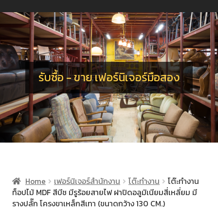
น
ร
อ
จ
เ
น
ร
รับซื้อ - ขาย เฟอร์นิเจอร์มือสอง
Home
เฟอร์นิเจอร์สำนักงาน
โต๊ะทำงาน
โต๊ะทำงาน
ท็อปไม้ MDF สีบีช มีรูร้อยสายไฟ ฝาปิดอลูมิเนียมสี่เหลี่ยม มี
รางปลั๊ก โครงขาเหล็กสีเทา (ขนาดกว้าง 130 CM.)