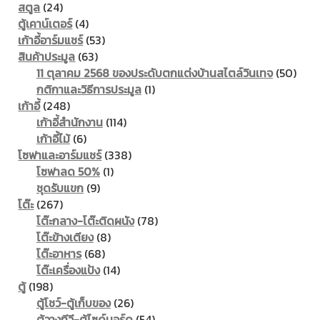
24
products
สตูล
24
products
4
ตู้เคาน์เตอร์
4
products
53
เก้าอี้อาร์มแชร์
53
63
products
สินค้าประมูล
63
products
50
11 ตุลาคม 2568 ของประดับตกแต่งบ้านสไตล์วินเทจ
50
1
prod
กติกาและวิธีการประมูล
1
248
product
เก้าอี้
248
products
114
เก้าอี้สำนักงาน
114
6
products
เก้าอี้ไม้
6
products
338
โซฟาและอาร์มแชร์
338
1
products
โซฟาลด 50%
1
9
product
ชุดรับแขก
9
267
products
โต๊ะ
267
products
78
โต๊ะกลาง-โต๊ะติดผนัง
78
8
products
โต๊ะข้างเตียง
8
68
products
โต๊ะอาหาร
68
products
14
โต๊ะเครื่องแป้ง
14
198
products
ตู้
198
products
26
ตู้โชว์-ตู้เก็บของ
26
products
54
ตู้วางทีวี-ตู้ไซด์บอร์ด
54