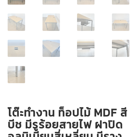
โต๊ะทำงาน ท็อปไม้ MDF สี
บีช มีรูร้อยสายไฟ ฝาปิด
อลูมิเนียมสี่เหลี่ยม มีราง