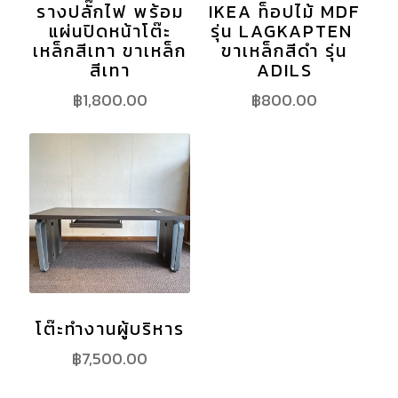
รางปลั๊กไฟ พร้อม
IKEA ท็อปไม้ MDF
แผ่นปิดหน้าโต๊ะ
รุ่น LAGKAPTEN
เหล็กสีเทา ขาเหล็ก
ขาเหล็กสีดำ รุ่น
สีเทา
ADILS
฿
1,800.00
฿
800.00
โต๊ะทำงานผู้บริหาร
฿
7,500.00