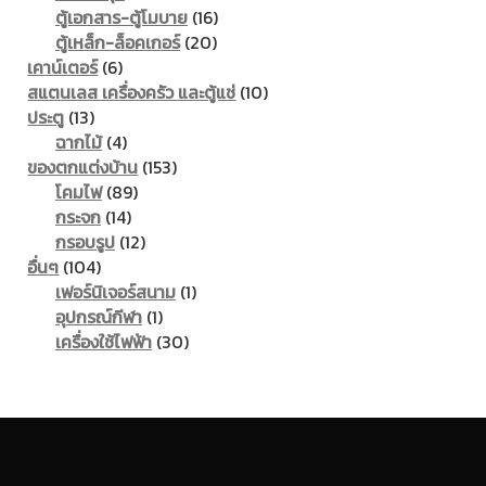
products
16
ตู้เอกสาร-ตู้โมบาย
16
20
products
ตู้เหล็ก-ล็อคเกอร์
20
6
products
เคาน์เตอร์
6
products
10
สแตนเลส เครื่องครัว และตู้แช่
10
13
products
ประตู
13
products
4
ฉากไม้
4
products
153
ของตกแต่งบ้าน
153
89
products
โคมไฟ
89
14
products
กระจก
14
products
12
กรอบรูป
12
104
products
อื่นๆ
104
products
1
เฟอร์นิเจอร์สนาม
1
1
product
อุปกรณ์กีฬา
1
product
30
เครื่องใช้ไฟฟ้า
30
products