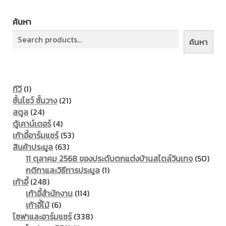
ค้นหา
ค้นหา
1
ทีวี
1
product
21
ชั้นโชว์ ชั้นวาง
21
24
products
สตูล
24
products
4
ตู้เคาน์เตอร์
4
products
53
เก้าอี้อาร์มแชร์
53
63
products
สินค้าประมูล
63
products
50
11 ตุลาคม 2568 ของประดับตกแต่งบ้านสไตล์วินเทจ
50
1
prod
กติกาและวิธีการประมูล
1
248
product
เก้าอี้
248
products
114
เก้าอี้สำนักงาน
114
6
products
เก้าอี้ไม้
6
products
338
โซฟาและอาร์มแชร์
338