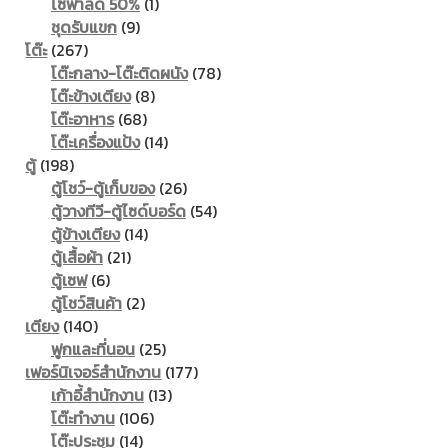
1
products
โซฟาลด 50%
1
9
product
ชุดรับแขก
9
267
products
โต๊ะ
267
products
78
โต๊ะกลาง-โต๊ะติดผนัง
78
8
products
โต๊ะข้างเตียง
8
68
products
โต๊ะอาหาร
68
products
14
โต๊ะเครื่องแป้ง
14
198
products
ตู้
198
products
26
ตู้โชว์-ตู้เก็บของ
26
products
54
ตู้วางทีวี-ตู้ไซด์บอร์ด
54
14
products
ตู้ข้างเตียง
14
21
products
ตู้เสื้อผ้า
21
6
products
ตู้เซฟ
6
products
2
ตู้โชว์สินค้า
2
140
products
เตียง
140
products
25
ฟูกและที่นอน
25
products
177
เฟอร์นิเจอร์สำนักงาน
177
13
products
เก้าอี้สำนักงาน
13
106
products
โต๊ะทำงาน
106
14
products
โต๊ะประชุม
14