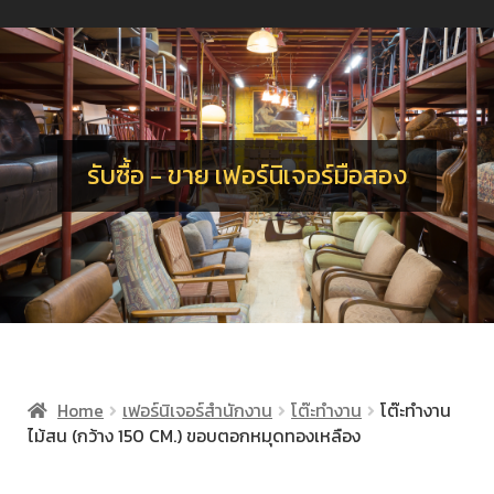
น
ร
อ
จ
เ
น
ร
รับซื้อ - ขาย เฟอร์นิเจอร์มือสอง
Home
เฟอร์นิเจอร์สำนักงาน
โต๊ะทำงาน
โต๊ะทำงาน
ไม้สน (กว้าง 150 CM.) ขอบตอกหมุดทองเหลือง