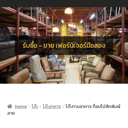
น
ร
อ
จ
เ
น
ร
รับซื้อ - ขาย เฟอร์นิเจอร์มือสอง
Home
โต๊ะ
โต๊ะอาหาร
โต๊ะทานอาหาร ท็อปไม้สักพิมพ์
ลาย