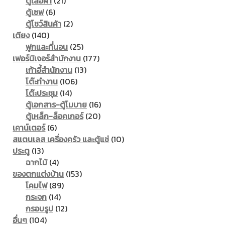
21
products
ตู้เสื้อผ้า
21
6
products
ตู้เซฟ
6
products
2
ตู้โชว์สินค้า
2
140
products
เตียง
140
products
25
ฟูกและที่นอน
25
products
177
เฟอร์นิเจอร์สำนักงาน
177
13
products
เก้าอี้สำนักงาน
13
106
products
โต๊ะทำงาน
106
14
products
โต๊ะประชุม
14
products
16
ตู้เอกสาร-ตู้โมบาย
16
20
products
ตู้เหล็ก-ล็อคเกอร์
20
6
products
เคาน์เตอร์
6
products
10
สแตนเลส เครื่องครัว และตู้แช่
10
13
products
ประตู
13
products
4
ฉากไม้
4
products
153
ของตกแต่งบ้าน
153
89
products
โคมไฟ
89
14
products
กระจก
14
products
12
กรอบรูป
12
104
products
อื่นๆ
104