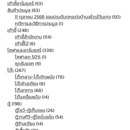
products
53
เก้าอี้อาร์มแชร์
53
63
products
สินค้าประมูล
63
products
50
11 ตุลาคม 2568 ของประดับตกแต่งบ้านสไตล์วินเทจ
50
1
prod
กติกาและวิธีการประมูล
1
248
product
เก้าอี้
248
products
114
เก้าอี้สำนักงาน
114
6
products
เก้าอี้ไม้
6
products
338
โซฟาและอาร์มแชร์
338
1
products
โซฟาลด 50%
1
9
product
ชุดรับแขก
9
267
products
โต๊ะ
267
products
78
โต๊ะกลาง-โต๊ะติดผนัง
78
8
products
โต๊ะข้างเตียง
8
68
products
โต๊ะอาหาร
68
products
14
โต๊ะเครื่องแป้ง
14
198
products
ตู้
198
products
26
ตู้โชว์-ตู้เก็บของ
26
products
54
ตู้วางทีวี-ตู้ไซด์บอร์ด
54
14
products
ตู้ข้างเตียง
14