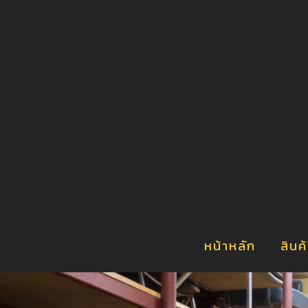
า
น
์
ร
หน้าหลัก
สินค