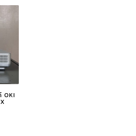
์ OKI
5X