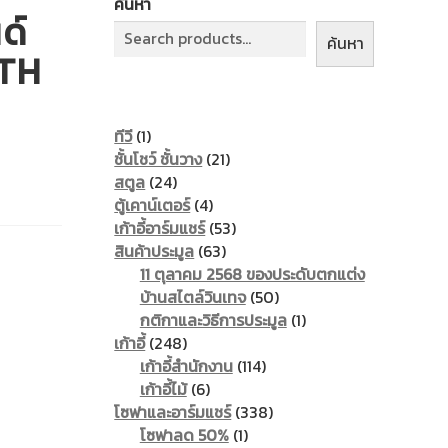
ค้นหา
ด์
ค้นหา
0TH
1
ทีวี
1
product
21
ชั้นโชว์ ชั้นวาง
21
24
products
สตูล
24
products
4
ตู้เคาน์เตอร์
4
products
53
เก้าอี้อาร์มแชร์
53
63
products
สินค้าประมูล
63
products
11 ตุลาคม 2568 ของประดับตกแต่ง
50
บ้านสไตล์วินเทจ
50
products
1
กติกาและวิธีการประมูล
1
248
product
เก้าอี้
248
products
114
เก้าอี้สำนักงาน
114
6
products
เก้าอี้ไม้
6
products
338
โซฟาและอาร์มแชร์
338
1
products
โซฟาลด 50%
1