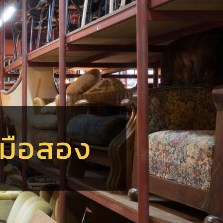
์
ร
อ
ฟ
ร์มือสอง