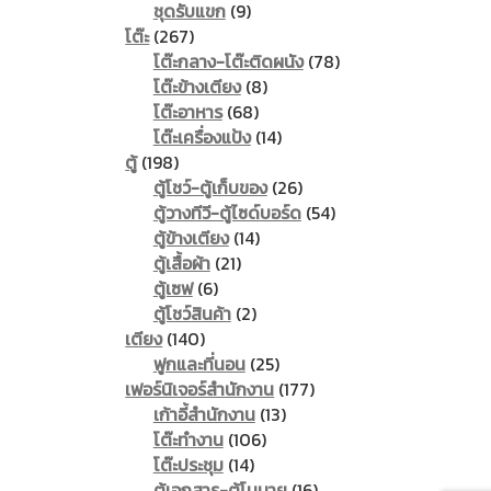
9
product
ชุดรับแขก
9
267
products
โต๊ะ
267
products
78
โต๊ะกลาง-โต๊ะติดผนัง
78
8
products
โต๊ะข้างเตียง
8
68
products
โต๊ะอาหาร
68
products
14
โต๊ะเครื่องแป้ง
14
198
products
ตู้
198
products
26
ตู้โชว์-ตู้เก็บของ
26
products
54
ตู้วางทีวี-ตู้ไซด์บอร์ด
54
14
products
ตู้ข้างเตียง
14
21
products
ตู้เสื้อผ้า
21
6
products
ตู้เซฟ
6
products
2
ตู้โชว์สินค้า
2
140
products
เตียง
140
products
25
ฟูกและที่นอน
25
products
177
เฟอร์นิเจอร์สำนักงาน
177
13
products
เก้าอี้สำนักงาน
13
106
products
โต๊ะทำงาน
106
14
products
โต๊ะประชุม
14
products
16
ตู้เอกสาร-ตู้โมบาย
16