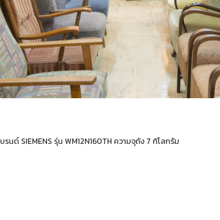
า แบรนด์ SIEMENS รุ่น WM12N160TH ความจุถัง 7 กิโลกรัม