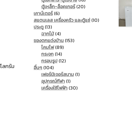
20
products
ตู้เหล็ก-ล็อคเกอร์
20
6
products
เคาน์เตอร์
6
products
10
สแตนเลส เครื่องครัว และตู้แช่
10
13
products
ประตู
13
products
4
ฉากไม้
4
products
153
ของตกแต่งบ้าน
153
89
products
โคมไฟ
89
14
products
กระจก
14
products
12
กรอบรูป
12
ิโลกรัม
104
products
อื่นๆ
104
products
1
เฟอร์นิเจอร์สนาม
1
1
product
อุปกรณ์กีฬา
1
product
30
เครื่องใช้ไฟฟ้า
30
products