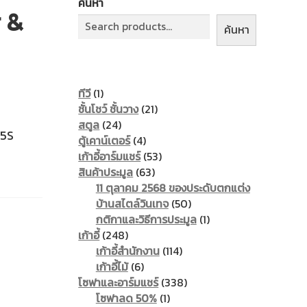
ค้นหา
r &
ค้นหา
1
ทีวี
1
product
21
ชั้นโชว์ ชั้นวาง
21
24
products
สตูล
24
D5S
products
4
ตู้เคาน์เตอร์
4
products
53
เก้าอี้อาร์มแชร์
53
63
products
สินค้าประมูล
63
products
11 ตุลาคม 2568 ของประดับตกแต่ง
50
บ้านสไตล์วินเทจ
50
products
1
กติกาและวิธีการประมูล
1
248
product
เก้าอี้
248
products
114
เก้าอี้สำนักงาน
114
6
products
เก้าอี้ไม้
6
products
338
โซฟาและอาร์มแชร์
338
1
products
โซฟาลด 50%
1