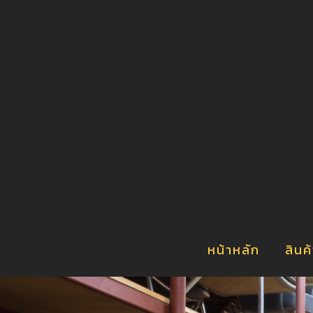
า
น
์
ร
หน้าหลัก
สินค