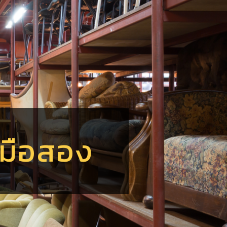
์
ร
อ
ฟ
ร์มือสอง