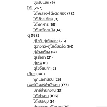
9
product
ชุดรับแขก
9
267
products
โต๊ะ
267
products
78
โต๊ะกลาง-โต๊ะติดผนัง
78
8
products
โต๊ะข้างเตียง
8
68
products
โต๊ะอาหาร
68
products
14
โต๊ะเครื่องแป้ง
14
198
products
ตู้
198
products
26
ตู้โชว์-ตู้เก็บของ
26
products
54
ตู้วางทีวี-ตู้ไซด์บอร์ด
54
14
products
ตู้ข้างเตียง
14
21
products
ตู้เสื้อผ้า
21
6
products
ตู้เซฟ
6
products
2
ตู้โชว์สินค้า
2
140
products
เตียง
140
products
25
ฟูกและที่นอน
25
products
177
เฟอร์นิเจอร์สำนักงาน
177
13
products
เก้าอี้สำนักงาน
13
106
products
โต๊ะทำงาน
106
14
products
โต๊ะประชุม
14
products
16
ตู้เอกสาร-ตู้โมบาย
16