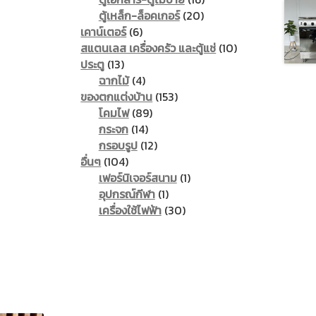
20
products
ตู้เหล็ก-ล็อคเกอร์
20
6
products
เคาน์เตอร์
6
products
10
สแตนเลส เครื่องครัว และตู้แช่
10
13
products
ประตู
13
products
4
ฉากไม้
4
products
153
ของตกแต่งบ้าน
153
89
products
โคมไฟ
89
14
products
กระจก
14
products
12
กรอบรูป
12
104
products
อื่นๆ
104
products
1
เฟอร์นิเจอร์สนาม
1
1
product
อุปกรณ์กีฬา
1
product
30
เครื่องใช้ไฟฟ้า
30
products