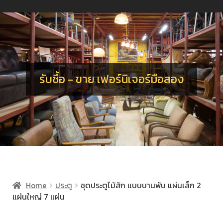
น
ร
อ
จ
เ
น
ร
รับซื้อ - ขาย เฟอร์นิเจอร์มือสอง
Home
ประตู
ชุดประตูไม้สัก แบบบานพับ แผ่นเล็ก 2
แผ่นใหญ่ 7 แผ่น