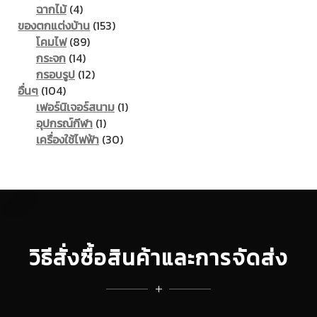
products
4
ฉากไม้
4
products
153
ของตกแต่งบ้าน
153
89
products
โคมไฟ
89
14
products
กระจก
14
products
12
กรอบรูป
12
104
products
อื่นๆ
104
products
1
เฟอร์นิเจอร์สนาม
1
1
product
อุปกรณ์กีฬา
1
product
30
เครื่องใช้ไฟฟ้า
30
products
วิธีสั่งซื้อสินค้าและการจัดส่ง