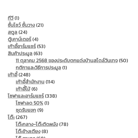
1
ทีวี
1
product
21
ชั้นโชว์ ชั้นวาง
21
24
products
สตูล
24
products
4
ตู้เคาน์เตอร์
4
products
53
เก้าอี้อาร์มแชร์
53
63
products
สินค้าประมูล
63
products
50
11 ตุลาคม 2568 ของประดับตกแต่งบ้านสไตล์วินเทจ
50
1
prod
กติกาและวิธีการประมูล
1
248
product
เก้าอี้
248
products
114
เก้าอี้สำนักงาน
114
6
products
เก้าอี้ไม้
6
products
338
โซฟาและอาร์มแชร์
338
1
products
โซฟาลด 50%
1
9
product
ชุดรับแขก
9
267
products
โต๊ะ
267
products
78
โต๊ะกลาง-โต๊ะติดผนัง
78
8
products
โต๊ะข้างเตียง
8