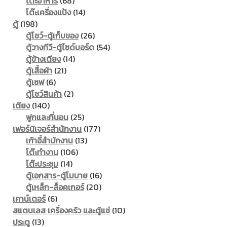
68
products
โต๊ะอาหาร
68
products
14
โต๊ะเครื่องแป้ง
14
198
products
ตู้
198
products
26
ตู้โชว์-ตู้เก็บของ
26
products
54
ตู้วางทีวี-ตู้ไซด์บอร์ด
54
14
products
ตู้ข้างเตียง
14
21
products
ตู้เสื้อผ้า
21
6
products
ตู้เซฟ
6
products
2
ตู้โชว์สินค้า
2
140
products
เตียง
140
products
25
ฟูกและที่นอน
25
products
177
เฟอร์นิเจอร์สำนักงาน
177
13
products
เก้าอี้สำนักงาน
13
106
products
โต๊ะทำงาน
106
14
products
โต๊ะประชุม
14
products
16
ตู้เอกสาร-ตู้โมบาย
16
20
products
ตู้เหล็ก-ล็อคเกอร์
20
6
products
เคาน์เตอร์
6
products
10
สแตนเลส เครื่องครัว และตู้แช่
10
13
products
ประตู
13