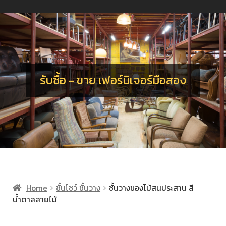
น
ร
อ
จ
เ
น
ร
รับซื้อ - ขาย เฟอร์นิเจอร์มือสอง
Home
ชั้นโชว์ ชั้นวาง
ชั้นวางของไม้สนประสาน สี
น้ำตาลลายไม้