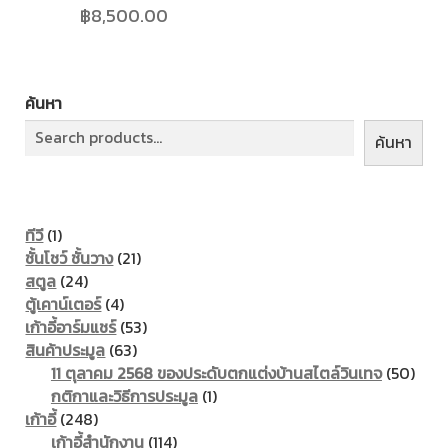
฿
8,500.00
ค้นหา
ค้นหา
1
ทีวี
1
product
21
ชั้นโชว์ ชั้นวาง
21
24
products
สตูล
24
products
4
ตู้เคาน์เตอร์
4
products
53
เก้าอี้อาร์มแชร์
53
63
products
สินค้าประมูล
63
products
50
11 ตุลาคม 2568 ของประดับตกแต่งบ้านสไตล์วินเทจ
50
1
prod
กติกาและวิธีการประมูล
1
248
product
เก้าอี้
248
products
114
เก้าอี้สำนักงาน
114