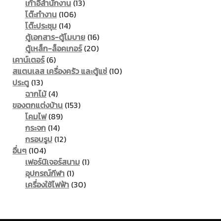
13
products
เก้าอี้สำนักงาน
13
106
products
โต๊ะทำงาน
106
14
products
โต๊ะประชุม
14
products
16
ตู้เอกสาร-ตู้โมบาย
16
20
products
ตู้เหล็ก-ล็อคเกอร์
20
6
products
เคาน์เตอร์
6
products
10
สแตนเลส เครื่องครัว และตู้แช่
10
13
products
ประตู
13
products
4
ฉากไม้
4
products
153
ของตกแต่งบ้าน
153
89
products
โคมไฟ
89
14
products
กระจก
14
products
12
กรอบรูป
12
104
products
อื่นๆ
104
products
1
เฟอร์นิเจอร์สนาม
1
1
product
อุปกรณ์กีฬา
1
product
30
เครื่องใช้ไฟฟ้า
30
products