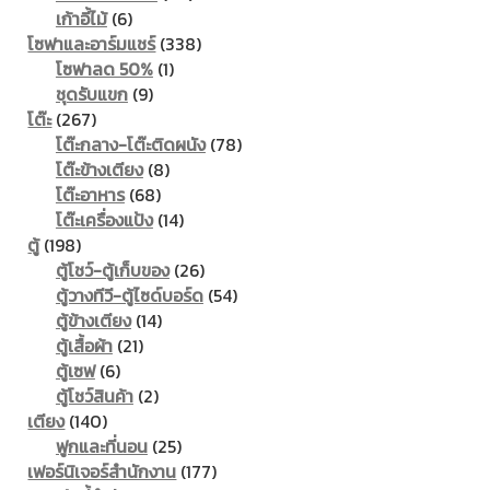
6
products
เก้าอี้ไม้
6
products
338
โซฟาและอาร์มแชร์
338
1
products
โซฟาลด 50%
1
9
product
ชุดรับแขก
9
267
products
โต๊ะ
267
products
78
โต๊ะกลาง-โต๊ะติดผนัง
78
8
products
โต๊ะข้างเตียง
8
68
products
โต๊ะอาหาร
68
products
14
โต๊ะเครื่องแป้ง
14
198
products
ตู้
198
products
26
ตู้โชว์-ตู้เก็บของ
26
products
54
ตู้วางทีวี-ตู้ไซด์บอร์ด
54
14
products
ตู้ข้างเตียง
14
21
products
ตู้เสื้อผ้า
21
6
products
ตู้เซฟ
6
products
2
ตู้โชว์สินค้า
2
140
products
เตียง
140
products
25
ฟูกและที่นอน
25
products
177
เฟอร์นิเจอร์สำนักงาน
177