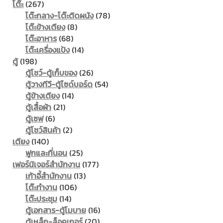
267
products
โต๊ะ
267
products
78
โต๊ะกลาง-โต๊ะติดผนัง
78
8
products
โต๊ะข้างเตียง
8
68
products
โต๊ะอาหาร
68
products
14
โต๊ะเครื่องแป้ง
14
198
products
ตู้
198
products
26
ตู้โชว์-ตู้เก็บของ
26
products
54
ตู้วางทีวี-ตู้ไซด์บอร์ด
54
14
products
ตู้ข้างเตียง
14
21
products
ตู้เสื้อผ้า
21
6
products
ตู้เซฟ
6
products
2
ตู้โชว์สินค้า
2
140
products
เตียง
140
products
25
ฟูกและที่นอน
25
products
177
เฟอร์นิเจอร์สำนักงาน
177
13
products
เก้าอี้สำนักงาน
13
106
products
โต๊ะทำงาน
106
14
products
โต๊ะประชุม
14
products
16
ตู้เอกสาร-ตู้โมบาย
16
20
products
ตู้เหล็ก-ล็อคเกอร์
20