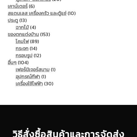
6
products
เคาน์เตอร์
6
products
10
สแตนเลส เครื่องครัว และตู้แช่
10
13
products
ประตู
13
products
4
ฉากไม้
4
products
153
ของตกแต่งบ้าน
153
89
products
โคมไฟ
89
14
products
กระจก
14
products
12
กรอบรูป
12
104
products
อื่นๆ
104
products
1
เฟอร์นิเจอร์สนาม
1
1
product
อุปกรณ์กีฬา
1
product
30
เครื่องใช้ไฟฟ้า
30
products
วิธีสั่งซื้อสินค้าและการจัดส่ง