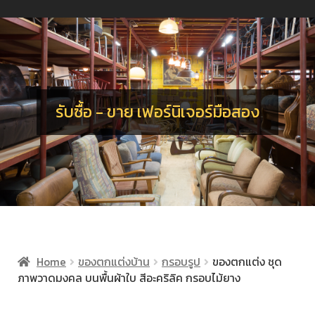
น
ร
อ
จ
เ
น
ร
รับซื้อ - ขาย เฟอร์นิเจอร์มือสอง
Home
ของตกแต่งบ้าน
กรอบรูป
ของตกแต่ง ชุด
ภาพวาดมงคล บนพื้นผ้าใบ สีอะคริลิค กรอบไม้ยาง