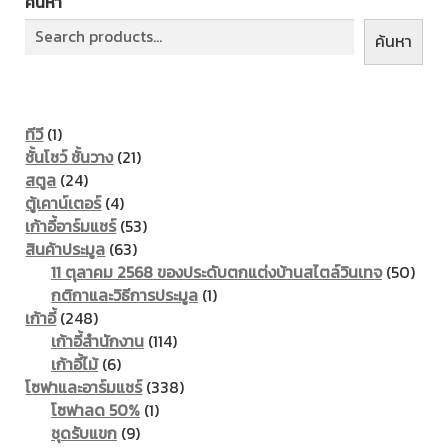
ค้นหา
ค้นหา
1
ทีวี
1
product
21
ชั้นโชว์ ชั้นวาง
21
24
products
สตูล
24
products
4
ตู้เคาน์เตอร์
4
products
53
เก้าอี้อาร์มแชร์
53
63
products
สินค้าประมูล
63
products
50
11 ตุลาคม 2568 ของประดับตกแต่งบ้านสไตล์วินเทจ
50
1
prod
กติกาและวิธีการประมูล
1
248
product
เก้าอี้
248
products
114
เก้าอี้สำนักงาน
114
6
products
เก้าอี้ไม้
6
products
338
โซฟาและอาร์มแชร์
338
1
products
โซฟาลด 50%
1
9
product
ชุดรับแขก
9