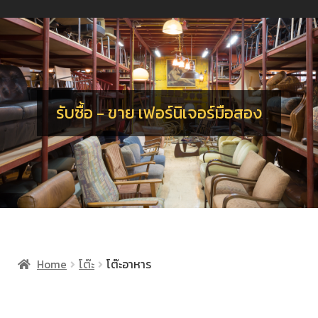
น
ร
อ
จ
เ
น
ร
รับซื้อ - ขาย เฟอร์นิเจอร์มือสอง
Home
โต๊ะ
โต๊ะอาหาร