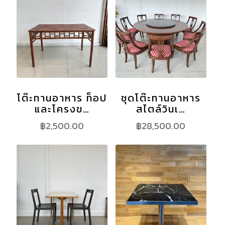
โต๊ะทานอาหาร ท็อป
ชุดโต๊ะทานอาหาร
และโครงข…
สไตล์วินเ…
฿
2,500.00
฿
28,500.00