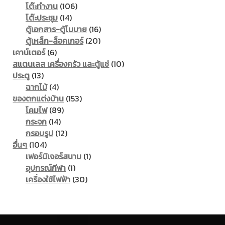
106
products
โต๊ะทำงาน
106
14
products
โต๊ะประชุม
14
products
16
ตู้เอกสาร-ตู้โมบาย
16
20
products
ตู้เหล็ก-ล็อคเกอร์
20
6
products
เคาน์เตอร์
6
products
10
สแตนเลส เครื่องครัว และตู้แช่
10
13
products
ประตู
13
products
4
ฉากไม้
4
products
153
ของตกแต่งบ้าน
153
89
products
โคมไฟ
89
14
products
กระจก
14
products
12
กรอบรูป
12
104
products
อื่นๆ
104
products
1
เฟอร์นิเจอร์สนาม
1
1
product
อุปกรณ์กีฬา
1
product
30
เครื่องใช้ไฟฟ้า
30
products