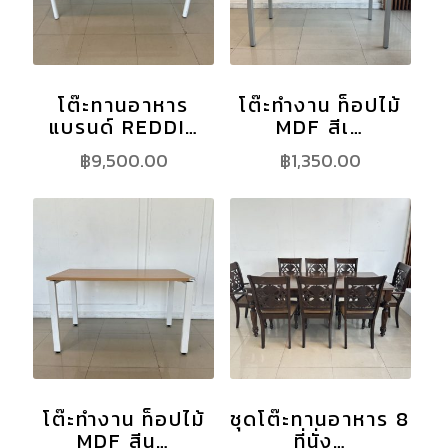
โต๊ะทานอาหาร
โต๊ะทำงาน ท็อปไม้
แบรนด์ REDDI…
MDF สีเ…
฿
9,500.00
฿
1,350.00
โต๊ะทำงาน ท็อปไม้
ชุดโต๊ะทานอาหาร 8
MDF สีน…
ที่นั่ง…