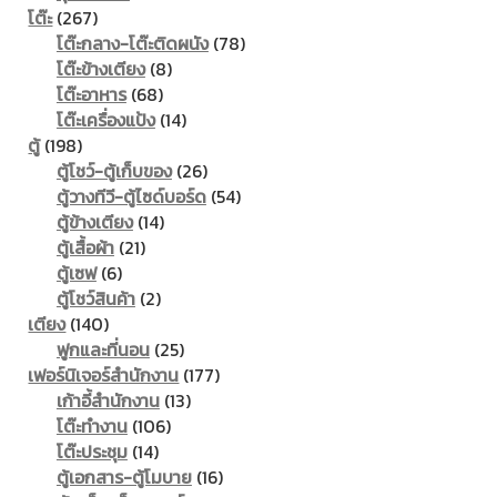
267
products
โต๊ะ
267
products
78
โต๊ะกลาง-โต๊ะติดผนัง
78
8
products
โต๊ะข้างเตียง
8
68
products
โต๊ะอาหาร
68
products
14
โต๊ะเครื่องแป้ง
14
198
products
ตู้
198
products
26
ตู้โชว์-ตู้เก็บของ
26
products
54
ตู้วางทีวี-ตู้ไซด์บอร์ด
54
14
products
ตู้ข้างเตียง
14
21
products
ตู้เสื้อผ้า
21
6
products
ตู้เซฟ
6
products
2
ตู้โชว์สินค้า
2
140
products
เตียง
140
products
25
ฟูกและที่นอน
25
products
177
เฟอร์นิเจอร์สำนักงาน
177
13
products
เก้าอี้สำนักงาน
13
106
products
โต๊ะทำงาน
106
14
products
โต๊ะประชุม
14
products
16
ตู้เอกสาร-ตู้โมบาย
16