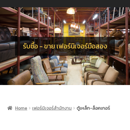
น
ร
อ
จ
เ
น
ร
รับซื้อ - ขาย เฟอร์นิเจอร์มือสอง
Home
เฟอร์นิเจอร์สำนักงาน
ตู้เหล็ก-ล็อคเกอร์