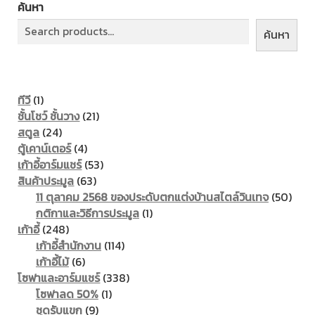
ค้นหา
ค้นหา
1
ทีวี
1
product
21
ชั้นโชว์ ชั้นวาง
21
24
products
สตูล
24
products
4
ตู้เคาน์เตอร์
4
products
53
เก้าอี้อาร์มแชร์
53
63
products
สินค้าประมูล
63
products
50
11 ตุลาคม 2568 ของประดับตกแต่งบ้านสไตล์วินเทจ
50
1
prod
กติกาและวิธีการประมูล
1
248
product
เก้าอี้
248
products
114
เก้าอี้สำนักงาน
114
6
products
เก้าอี้ไม้
6
products
338
โซฟาและอาร์มแชร์
338
1
products
โซฟาลด 50%
1
9
product
ชุดรับแขก
9