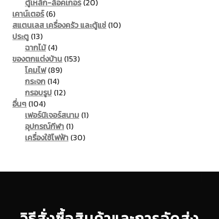
20
products
ตู้เหล็ก-ล็อคเกอร์
20
6
products
เคาน์เตอร์
6
products
10
สแตนเลส เครื่องครัว และตู้แช่
10
13
products
ประตู
13
products
4
ฉากไม้
4
products
153
ของตกแต่งบ้าน
153
89
products
โคมไฟ
89
14
products
กระจก
14
products
12
กรอบรูป
12
104
products
อื่นๆ
104
products
1
เฟอร์นิเจอร์สนาม
1
1
product
อุปกรณ์กีฬา
1
product
30
เครื่องใช้ไฟฟ้า
30
products
วิธีสั่งซื้อสินค้าและการจัดส่ง