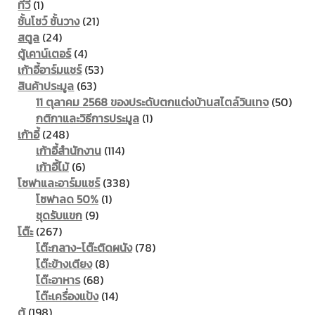
1
ทีวี
1
product
21
ชั้นโชว์ ชั้นวาง
21
24
products
สตูล
24
products
4
ตู้เคาน์เตอร์
4
products
53
เก้าอี้อาร์มแชร์
53
63
products
สินค้าประมูล
63
products
50
11 ตุลาคม 2568 ของประดับตกแต่งบ้านสไตล์วินเทจ
50
1
prod
กติกาและวิธีการประมูล
1
248
product
เก้าอี้
248
products
114
เก้าอี้สำนักงาน
114
6
products
เก้าอี้ไม้
6
products
338
โซฟาและอาร์มแชร์
338
1
products
โซฟาลด 50%
1
9
product
ชุดรับแขก
9
267
products
โต๊ะ
267
products
78
โต๊ะกลาง-โต๊ะติดผนัง
78
8
products
โต๊ะข้างเตียง
8
68
products
โต๊ะอาหาร
68
products
14
โต๊ะเครื่องแป้ง
14
198
products
ตู้
198