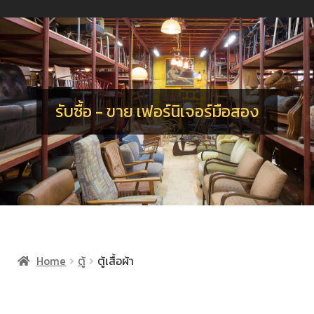
น
ร
อ
จ
เ
น
ร
รับซื้อ - ขาย เฟอร์นิเจอร์มือสอง
Home
ตู้
ตู้เสื้อผ้า