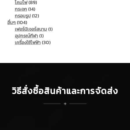
89
products
โคมไฟ
89
14
products
กระจก
14
products
12
กรอบรูป
12
104
products
อื่นๆ
104
products
1
เฟอร์นิเจอร์สนาม
1
1
product
อุปกรณ์กีฬา
1
product
30
เครื่องใช้ไฟฟ้า
30
products
วิธีสั่งซื้อสินค้าและการจัดส่ง