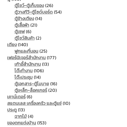
products
26
ตู้โชว์-ตู้เก็บของ
26
products
54
ตู้วางทีวี-ตู้ไซด์บอร์ด
54
14
products
ตู้ข้างเตียง
14
21
products
ตู้เสื้อผ้า
21
6
products
ตู้เซฟ
6
products
2
ตู้โชว์สินค้า
2
140
products
เตียง
140
products
25
ฟูกและที่นอน
25
products
177
เฟอร์นิเจอร์สำนักงาน
177
13
products
เก้าอี้สำนักงาน
13
106
products
โต๊ะทำงาน
106
14
products
โต๊ะประชุม
14
products
16
ตู้เอกสาร-ตู้โมบาย
16
20
products
ตู้เหล็ก-ล็อคเกอร์
20
6
products
เคาน์เตอร์
6
products
10
สแตนเลส เครื่องครัว และตู้แช่
10
13
products
ประตู
13
products
4
ฉากไม้
4
products
153
ของตกแต่งบ้าน
153